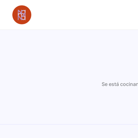
Ir
al
contenido
Se está cocinan