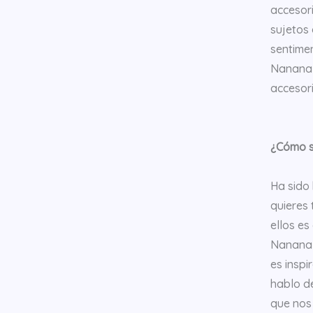
accesori
sujetos 
sentimen
Nanana n
accesor
¿Cómo si
Ha sido
quieres 
ellos es
Nanana e
es inspi
hablo d
que nos