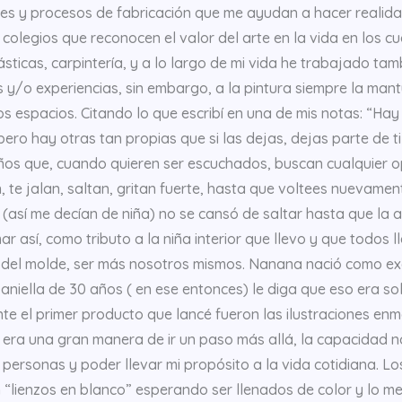
es y procesos de fabricación que me ayudan a hacer realida
colegios que reconocen el valor del arte en la vida en los cu
ásticas, carpintería, y a lo largo de mi vida he trabajado t
s y/o experiencias, sin embargo, a la pintura siempre la ma
 espacios. Citando lo que escribí en una de mis notas: “Hay
ero hay otras tan propias que si las dejas, dejas parte de ti 
ños que, cuando quieren ser escuchados, buscan cualquier o
 te jalan, saltan, gritan fuerte, hasta que voltees nuevament
(así me decían de niña) no se cansó de saltar hasta que la 
rmar así, como tributo a la niña interior que llevo y que todos
s del molde, ser más nosotros mismos. Nanana nació como ex
aniella de 30 años ( en ese entonces) le diga que eso era so
e el primer producto que lancé fueron las ilustraciones en
io era una gran manera de ir un paso más allá, la capacidad n
personas y poder llevar mi propósito a la vida cotidiana. L
 “lienzos en blanco” esperando ser llenados de color y lo me