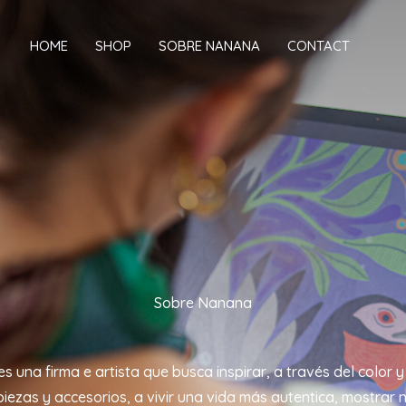
HOME
SHOP
SOBRE NANANA
CONTACT
Sobre Nanana
 una firma e artista que busca inspirar, a través del color y
piezas y accesorios, a vivir una vida más autentica, mostrar 