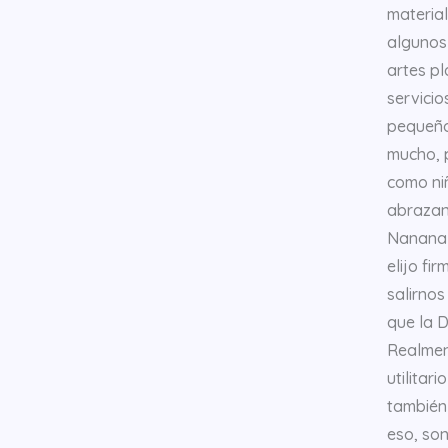
material
algunos 
artes pl
servicio
pequeños
mucho, p
como ni
abrazan,
Nanana 
elijo fi
salirno
que la D
Realment
utilitar
también 
eso, son