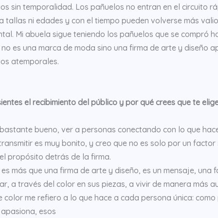
os sin temporalidad. Los pañuelos no entran en el circuito r
a tallas ni edades y con el tiempo pueden volverse más valio
tal. Mi abuela sigue teniendo los pañuelos que se compró ha
o es una marca de moda sino una firma de arte y diseño apl
ios atemporales.
entes el recibimiento del público y por qué crees que te elig
 bastante bueno, ver a personas conectando con lo que hace
transmitir es muy bonito, y creo que no es solo por un factor
 el propósito detrás de la firma.
s más que una firma de arte y diseño, es un mensaje, una for
rar, a través del color en sus piezas, a vivir de manera más
e color me refiero a lo que hace a cada persona única: com
 apasiona, esos