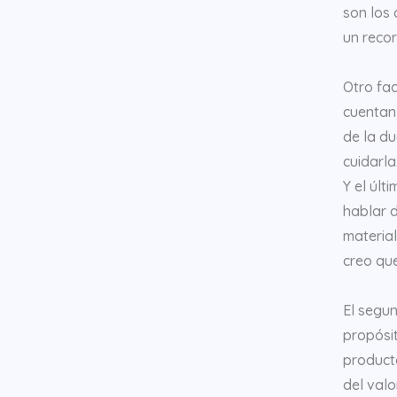
son los
un recor
Otro fac
cuentan 
de la du
cuidarla
Y el últ
hablar d
material
creo que
El segu
propósi
product
del valo