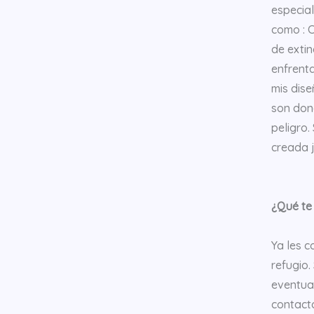
especial
como : C
de extin
enfrenta
mis dise
son don
peligro.
creada 
¿Qué te 
Ya les c
refugio.
eventua
contacto