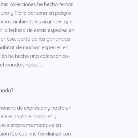
n mis colecciones he hecho temas
Fauna y Flora peruana en peligro
blemas ambientales urgentes que
r la belleza de estas especies en
Por eso, parte de las ganancias
ábitat de muchas especies en
ién he hecho una colección co-
el mundo shipibo”,
 moda?
 manera de expresión y hasta un
puse el nombre “hobbie” y
 que siempre me mantuve en
ión (Lo cuál me familiarizó con